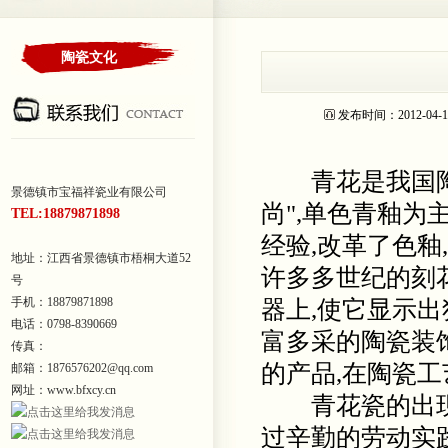
陶瓷文化
发布时间：2012-0
青花是我国陶瓷
景德镇市宝福祥瓷业有限公司
尚",单色青釉为
TEL:18879871898
经验,改革了色釉
地址：江西省景德镇市梧桐大道52
许多多世纪的刻花
号
手机：18879871898
器上,使它显示出
电话：0798-8390669
富多采的陶瓷装饰
传真：
的产品,在陶瓷工
邮箱：1876576202@qq.com
网址：www.bfxcy.cn
青花瓷的出现据
过辛勤的劳动实践