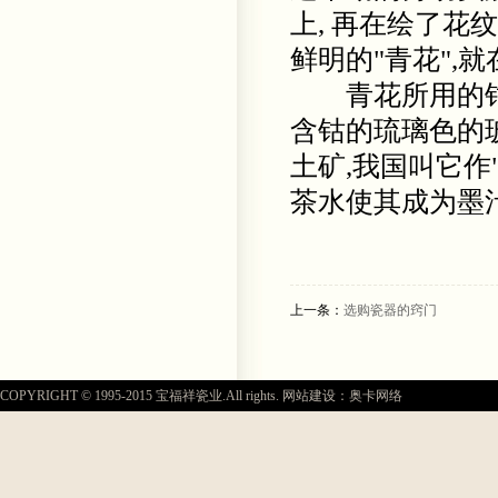
上, 再在绘了花
鲜明的"青花",
青花所用的钴青料
含钴的琉璃色的玻
土矿,我国叫它作"
茶水使其成为墨
上一条：
选购瓷器的窍门
COPYRIGHT © 1995-2015 宝福祥瓷业.All rights. 网站建设：奥卡网络