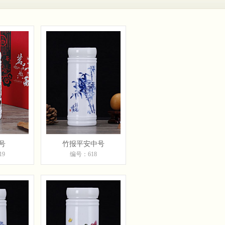
号
竹报平安中号
19
编号：618